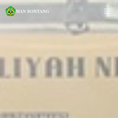
MAN BONTANG