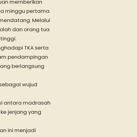
rtujuan memberikan
da minggu pertama
mendatang. Melalui
olah dan orang tua
inggi.
nghadapi TKA serta
alam pendampingan
 yang berlangsung
i sebagai wujud
si antara madrasah
 ke jenjang yang
n ini menjadi