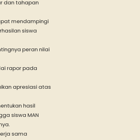
ur dan tahapan
dapat mendampingi
rhasilan siswa
tingnya peran nilai
ilai rapor pada
kan apresiasi atas
entukan hasil
hingga siswa MAN
nya.
kerja sama