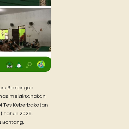
uru Bimbingan
umas melaksanakan
pi Tes Keberbakatan
) Tahun 2026.
N Bontang.