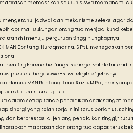
gi madrasah memastikan seluruh siswa memahami al
tua mengetahui jadwal dan mekanisme seleksi agar 
bih optimal. Dukungan orang tua menjadi kunci kebe
 transisi menuju perguruan tinggi,” ungkapnya.
BK MAN Bontang, Nuraqmarina, S.Psi., menegaskan pen
sional.
gat penting karena berfungsi sebagai validator dari n
asis prestasi bagi siswa-siswi eligible,” jelasnya.
ka Humas MAN Bontang, Lena Roza, M.Pd., menyampai
ipasi aktif para orang tua.
 tua dalam setiap tahap pendidikan anak sangat men
ap sinergi yang telah terjalin ini terus berlanjut, se
g dan berprestasi di jenjang pendidikan tinggi,” tutur
i, diharapkan madrasah dan orang tua dapat terus be