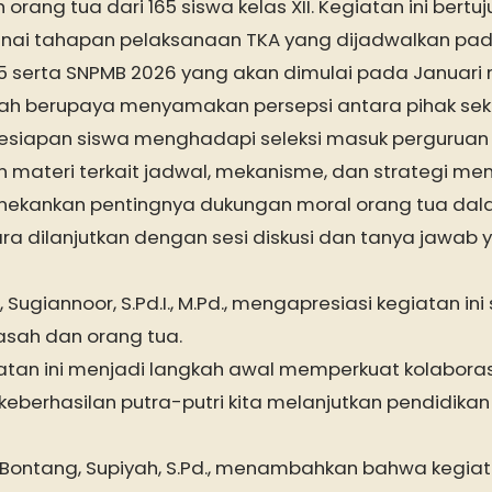
leh orang tua dari 165 siswa kelas XII. Kegiatan ini be
i tahapan pelaksanaan TKA yang dijadwalkan pa
 serta SNPMB 2026 yang akan dimulai pada Januari 
sah berupaya menyamakan persepsi antara pihak sek
siapan siswa menghadapi seleksi masuk perguruan t
materi terkait jadwal, mekanisme, dan strategi me
enekankan pentingnya dukungan moral orang tua d
ara dilanjutkan dengan sesi diskusi dan tanya jawab
Sugiannoor, S.Pd.I., M.Pd., mengapresiasi kegiatan in
asah dan orang tua.
atan ini menjadi langkah awal memperkuat kolabora
eberhasilan putra-putri kita melanjutkan pendidikan
Bontang, Supiyah, S.Pd., menambahkan bahwa kegiata