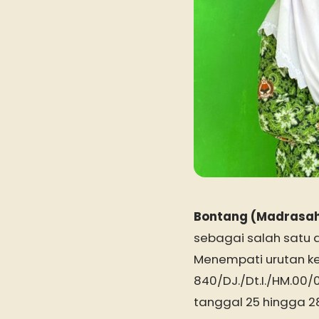
Bontang (Madrasa
sebagai salah satu d
Menempati urutan ke
840/DJ./Dt.I./HM.00/
tanggal 25 hingga 28