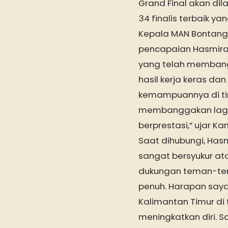
Grand Final akan dil
34 finalis terbaik y
Kepala MAN Bontang
pencapaian Hasmira
yang telah membang
hasil kerja keras d
kemampuannya di ti
membanggakan lagi. I
berprestasi,” ujar K
Saat dihubungi, Has
sangat bersyukur ata
dukungan teman-tem
penuh. Harapan say
Kalimantan Timur di 
meningkatkan diri. 