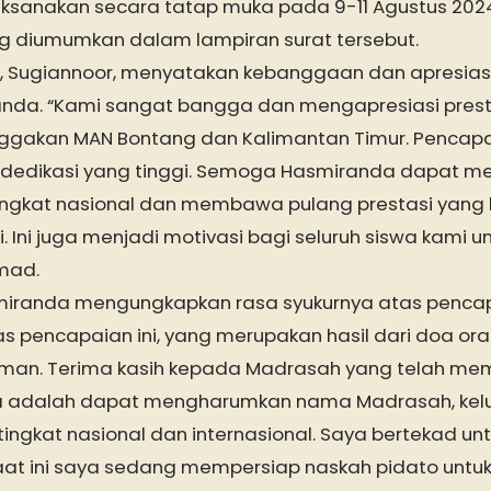
aksanakan secara tatap muka pada 9-11 Agustus 2024 
ang diumumkan dalam lampiran surat tersebut.
, Sugiannoor, menyatakan kebanggaan dan apresias
nda. “Kami sangat bangga dan mengapresiasi pres
gakan MAN Bontang dan Kalimantan Timur. Pencap
an dedikasi yang tinggi. Semoga Hasmiranda dapat m
ngkat nasional dan membawa pulang prestasi yang 
ni juga menjadi motivasi bagi seluruh siswa kami un
amad.
miranda mengungkapkan rasa syukurnya atas pencapa
s pencapaian ini, yang merupakan hasil dari doa ora
an. Terima kasih kepada Madrasah yang telah me
a adalah dapat mengharumkan nama Madrasah, kel
tingkat nasional dan internasional. Saya bertekad unt
Saat ini saya sedang mempersiap naskah pidato untuk