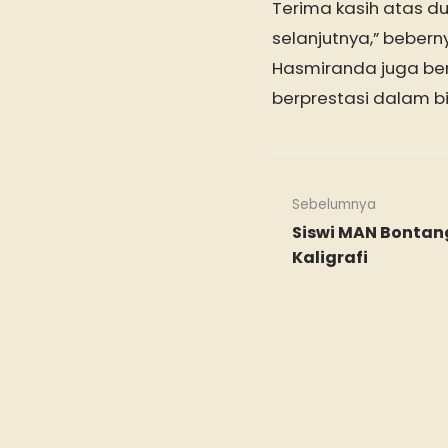
Terima kasih atas d
selanjutnya,” bebern
Hasmiranda juga ber
berprestasi dalam b
Sebelumnya
Siswi MAN Bontan
Kaligrafi