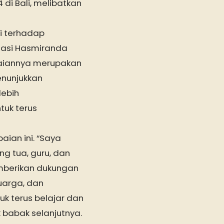
di Bali, melibatkan
i terhadap
tasi Hasmiranda
aiannya merupakan
enunjukkan
lebih
tuk terus
ian ini. “Saya
ng tua, guru, dan
mberikan dukungan
uarga, dan
uk terus belajar dan
 babak selanjutnya.